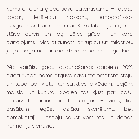
Nams ar cieņu glabā savu autentiskumu – fasāžu
apdari, iekštelpu noskaņu, etnogrāfiskos
būvgaldniecības elementus. Koka lubiņu jumts, otrā
stāva durvis un logi, zāles grīda un koka
panelējums– viss atjaunots ar rūpību un mīlestību,
ļaujot pagātnei turpināt dzīvot modernā tagadnē.
Pēc vairāku gadu atjaunošanas darbiem 2021.
gada rudenī nams atguva savu majestātisko stāju,
un tapa par vietu, kur satikties cilvēkiem, idejām,
mākslai un kultūrai. Šodien tas kļūst par īpašu
pieturvietu ārpus pilsētu steigas – vietu, kur
pasākumi iegūst dziļāku skanējumu, bet
apmeklētāji – iespēju sajust vēstures un dabas
harmoniju vienuviet!