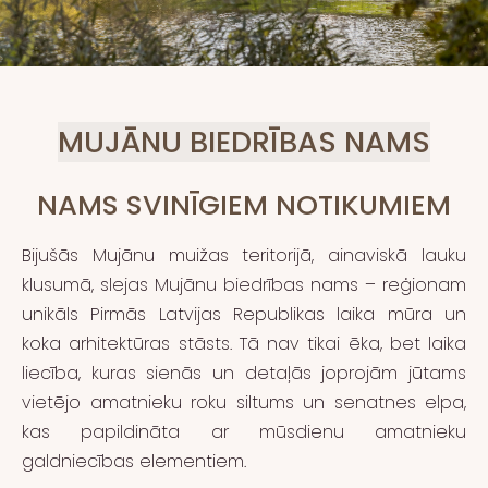
MUJĀNU BIEDRĪBAS NAMS
NAMS SVINĪGIEM NOTIKUMIEM
Bijušās
Mujānu muižas
teritorijā, ainaviskā lauku
klusumā, slejas Mujānu biedrības nams – reģionam
unikāls Pirmās Latvijas Republikas laika mūra un
koka arhitektūras stāsts. Tā nav tikai ēka, bet laika
liecība, kuras sienās un detaļās joprojām jūtams
vietējo amatnieku roku siltums un senatnes elpa,
kas papildināta ar mūsdienu amatnieku
galdniecības elementiem.