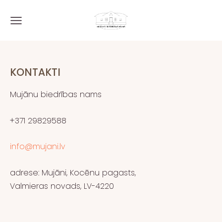
KONTAKTI
Mujānu biedrības nams
+371
29829588
info@mujani.lv
adrese: Mujāni, Kocēnu pagasts,
Valmieras novads,
LV-4220